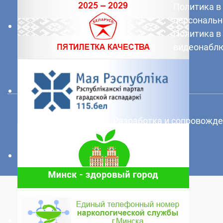
Политика в
персональн
Политика в
видеонабл
Разработка и сопровожд