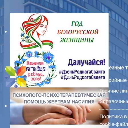
Полезные 
Аварийные
Горячие ли
Справочны
Политика в
cookie-фай