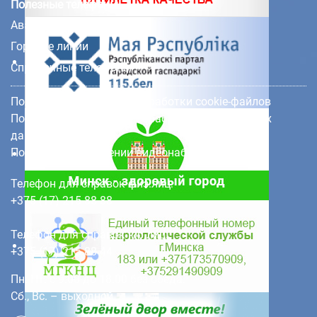
Полезные телефоны
Аварийные службы
Горячие линии
Справочные телефоны
Политика в отношении обработки cookie-файлов
Политика в отношении обработки персональных
данных клиентов
Политика в отношении видеонаблюдения
Телефон для справок физ.лиц:
+375 (17) 215 88 88
Телефон для справок юр.лиц:
+375 (17) 215 88 44
Пн.-Пт. с 9.00 до 18.00 без обеда.
Сб., Вс. – выходной.